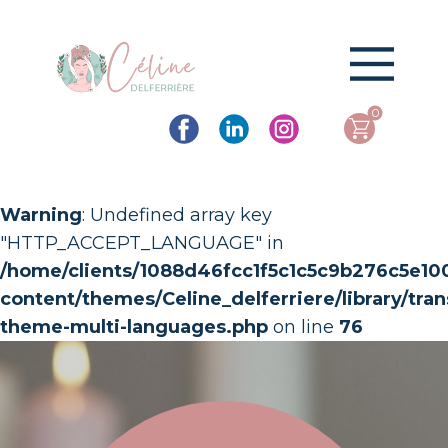
0
Warning
: Undefined array key
"HTTP_ACCEPT_LANGUAGE" in
/home/clients/1088d46fcc1f5c1c5c9b276c5e10
content/themes/Celine_delferriere/library/trans
theme-multi-languages.php
on line
76