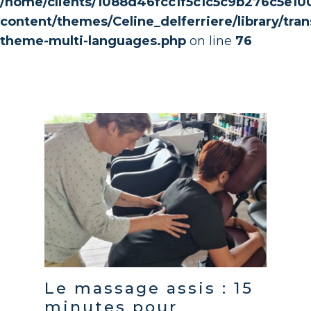
/home/clients/1088d46fcc1f5c1c5c9b276c5e10
content/themes/Celine_delferriere/library/trans
theme-multi-languages.php
on line
76
Le massage assis : 15
minutes pour